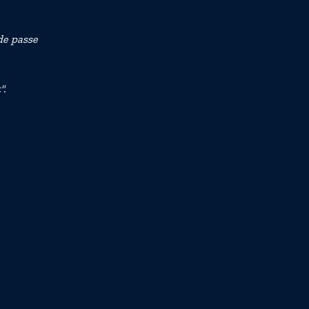
de passe
".