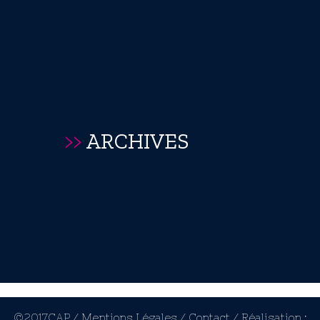
>>
ARCHIVES
©2017CAP /
Mentions Légales /
Contact /
Réalisation :