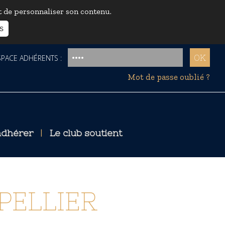
et de personnaliser son contenu.
s
ACE ADHÉRENTS :
Mot de passe oublié ?
dhérer
|
Le club soutient
PELLIER