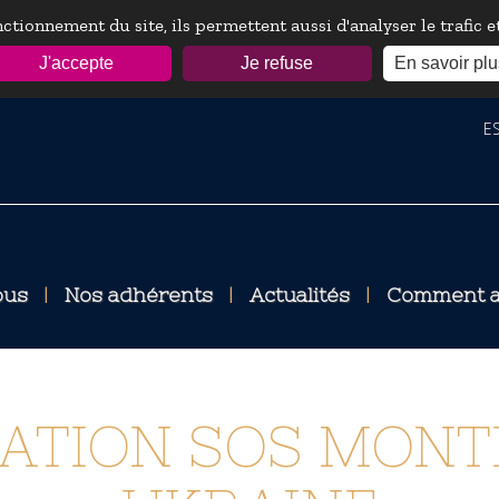
ctionnement du site, ils permettent aussi d'analyser le trafic 
J'accepte
Je refuse
En savoir plu
ESP
ous
|
Nos adhérents
|
Actualités
|
Comment a
ATION SOS MONT