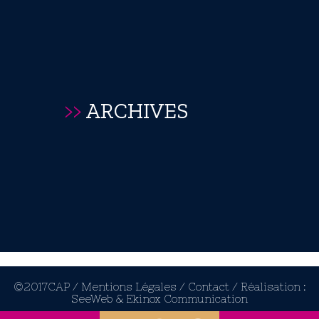
>>
ARCHIVES
©2017CAP /
Mentions Légales /
Contact /
Réalisation :
SeeWeb
&
Ekinox Communication