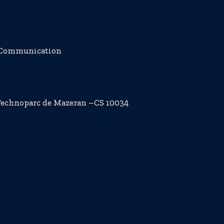
e Communication
 Technoparc de Mazeran –CS 10034