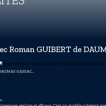
ITÉS
avec Roman GUIBERT de DAU
e DAUMAS GASSAC…
..
entreprises réaliste et efficace. C’est un modèle cohérent a