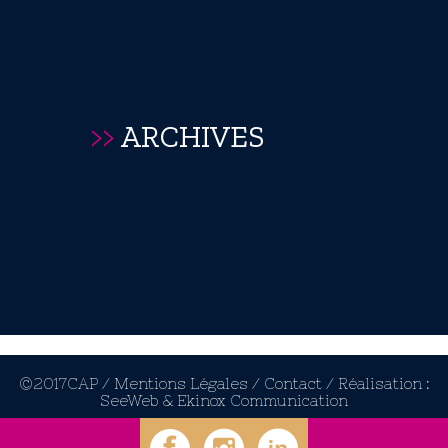
>>
ARCHIVES
©2017CAP /
Mentions Légales /
Contact /
Réalisation :
SeeWeb
&
Ekinox Communication