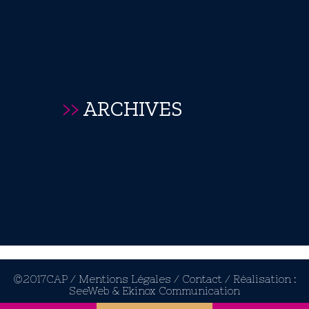
>>
ARCHIVES
©2017CAP /
Mentions Légales /
Contact /
Réalisation :
SeeWeb
&
Ekinox Communication