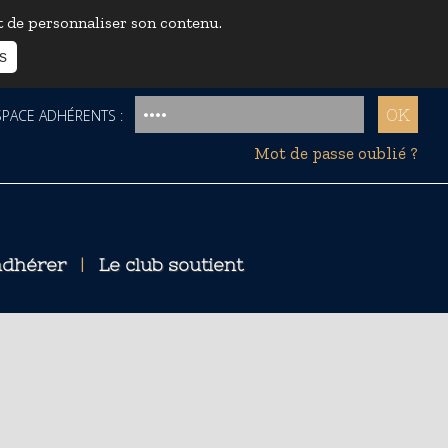
et de personnaliser son contenu.
s
ACE ADHÉRENTS :
Mot de passe oublié ?
dhérer
|
Le club soutient