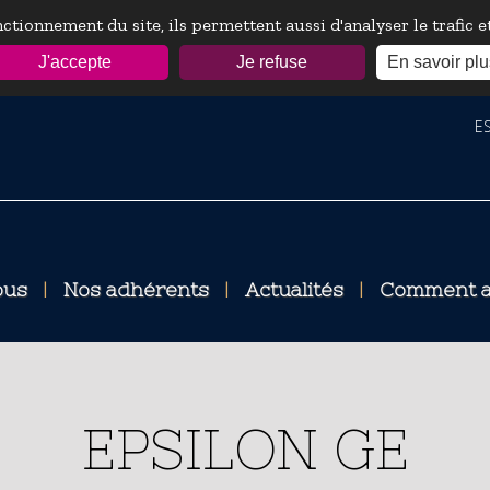
ctionnement du site, ils permettent aussi d'analyser le trafic 
J'accepte
Je refuse
En savoir plu
ESP
ous
|
Nos adhérents
|
Actualités
|
Comment a
EPSILON GE