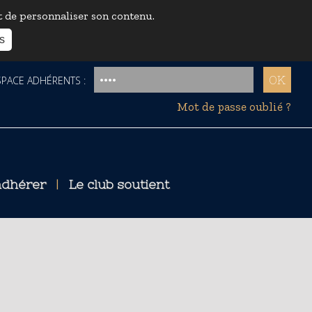
et de personnaliser son contenu.
s
ACE ADHÉRENTS :
Mot de passe oublié ?
dhérer
|
Le club soutient